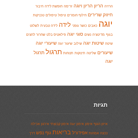
הריון
הריון ויוגה
הרזיה
זרימה
חופשת לידה
חיבור
חיזוק שרירים
חילוף חומרים
טיפול
טיפולים
טכניקות
יוגה
לידה
כאבים
כושר גופני
לידה טבעית
לשלוט
סוגי יוגה
בגוף
מדיטציה
נשים
פילאטיס בלט
שחרור לחצים
שיטות יוגה
שיעורי יוגה
שיטה
שילוב
שיעור יוגה
תרגול
שיעורים
תרגול
שליטה
תינוקות
תנוחות
יוגה
תגיות
איזון הגוף
אימון
אימון יוגה
אימון קבוצתי
אירגון
אכילה
בריאות
אפידורל
גוף נפש
נכונה
אמהות
דרך