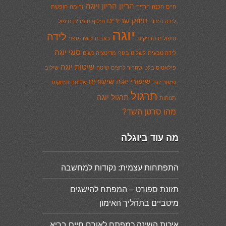
הריון
הריון ויוגה
חיים
הכנה
הרזיה
זרימה
חופשת
חיזוק שרירים
לידה
חיבור
חילוף חומרים
טיפול
יוגה
לידה
טיפולים
טכניקות
כאבים
כושר גופני
סוגי יוגה
לידה טבעית
לשלוט בגוף
מדיטציה
נשים
שיטות יוגה
פילאטיס בלט
שחרור לחצים
שיטה
שילוב
שיעורי יוגה
שיעורים
שיעור יוגה
שליטה
תינוקות
תרגול
תרגול יוגה
תנוחות
מהו סרטן השד?
מה עוד ביוגלה
התפתחות עצמית: נקודות למחשבה
תזונת ספורט – המפתח להישגים
מיטביים בתהליך האימון
איכות השינה כמפתח לאורח חיים בריא