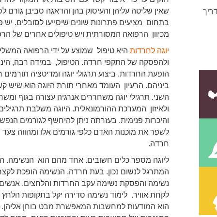
שאין שליטה עליהן והעיסוק בהן והדאגה סביבן גורם 
ריך
בתחום מציעים פתרונות שונים שיסייעו לסובלים. יש 
מכיוון הרפואה המסורתית ויש טיפולים אחרים של הרפו
יוגה לחרדות
היא טיפול שמוצע על ידי הרפואה המשל
ולהפסקה של התקפי חרדה. הטיפול, במידה רבה, הינו 
הופעת החרדות. ביצוע תרגולי יוגה ומדיטציה תורמים ר
ביניהם. הרעיון העומד מאחרי תורת היוגה הוא שיש קש
השני. תרגילי יוגה משחררים אנרגיה עצורה בגוף ומש
ולאיזון המערכת ההורמונאלית. היוגה משלבת תרגילי
והיכרות פנימית. בעזרתה ניתן להיחשף לגורמים הנפשיי
לשפר את מוכנות האדם כלפי גורמים אלו ומהווה צעד 
חרדה.
ליוגה מספר כלים חשובים. אחד מהם הוא הנשימה. ה
המתרגל לנשום נכון. בעת חרדה, הנשימה הופכת לקצרה 
נשימה והפסקת נשימה עקב החרדות והלחצים. אנשים 
לקחת אוויר. לימוד נשימה סדירה יקל בתקופות הלחץ ה
הוא המודעות למחשבות המאפשרת מבט בוחן אליהן. כך 