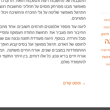
התגנבות של מחשבות רעות והמוכנות הזאת תרום לדחיית
מאפשר מבט ממרחק מסוים על תהליכי מחשבות רגשיי
התרגול מאפשר שליטה על גלי ההכרה והחשיבה ויכול 
המגיעים.
כונה
ליוגה עוד מספר אלמנטים תורמים חשובים: אחד מהם 
הכנה
החיבור הזה מגביר את תחושת התודה העמוקה ומסייע
חיזוק
סבל וחרדה. בנוסף, היוגה מעודדת תזונה נכונה וגם שמ
ה
לחוסנו של האדם. תרגול ממושך ועל בסיס קבוע הופך
ההתמודדות במצבים שונים. אורח החיים משתנה, המחשב
דיטציה
אורח חיים בריא ונכון. כל אלו דוחים, בין היתר התקפי
יטות
להתמודד מולם.
טה
→
פוסט קודם