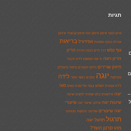
תגיות
איזון הגוף
אימון
אימון יוגה
אימון קבוצתי
אירגון
בריאות
אפידורל
אכילה נכונה
אמהות
גוף נפש
הריון
דרך חיים
הכנה
הרזיה
ם
הריון ויוגה
זרימה
חופשת לידה
חיבור
חיזוק שרירים
חילוף חומרים
טיפול
טיפולים
יוגה
ם
לידה
טכניקות
כאבים
כושר גופני
סוגי
לידה טבעית
לשלוט בגוף
מדיטציה
נשים
–
יוגה
פילאטיס בלט
שחרור לחצים
שיטה
ל
שיטות יוגה
שיעורי
שילוב
שיעור יוגה
יוגה
שיעורים
שליטה
תינוקות
תנוחות
תרגול
תרגול יוגה
מהו סרטן השד?