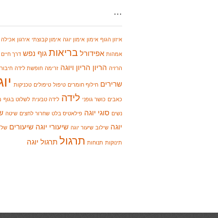
…
איזון הגוף
אימון
אימון יוגה
אימון קבוצתי
אירגון
אכילה נ
בריאות
אפידורל
גוף נפש
אמהות
דרך חיים
הריון
הריון ויוגה
הרזיה
זרימה
חופשת לידה
חיבור
יוג
שרירים
חילוף חומרים
טיפול
טיפולים
טכניקות
לידה
כאבים
כושר גופני
לידה טבעית
לשלוט בגוף
מ
סוגי יוגה
ש
נשים
פילאטיס בלט
שחרור לחצים
שיטה
יוגה
שיעורי יוגה
שיעורים
שילוב
שיעור יוגה
שלי
תרגול
תרגול יוגה
תינוקות
תנוחות