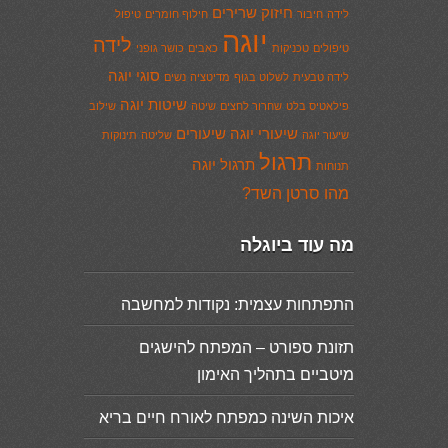
חיזוק שרירים
לידה
חיבור
חילוף חומרים
טיפול
יוגה
לידה
טיפולים
טכניקות
כאבים
כושר גופני
סוגי יוגה
לידה טבעית
לשלוט בגוף
מדיטציה
נשים
שיטות יוגה
פילאטיס בלט
שחרור לחצים
שיטה
שילוב
שיעורי יוגה
שיעורים
שיעור יוגה
שליטה
תינוקות
תרגול
תרגול יוגה
תנוחות
מהו סרטן השד?
מה עוד ביוגלה
התפתחות עצמית: נקודות למחשבה
תזונת ספורט – המפתח להישגים
מיטביים בתהליך האימון
איכות השינה כמפתח לאורח חיים בריא