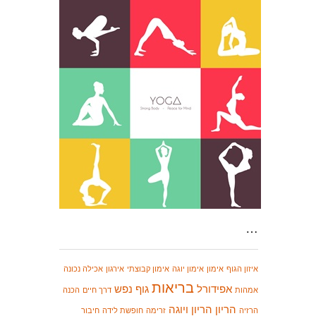
…
איזון הגוף
אימון
אימון יוגה
אימון קבוצתי
אירגון
אכילה נכונה
בריאות
אפידורל
גוף נפש
אמהות
דרך חיים
הכנה
הריון
הריון ויוגה
הרזיה
זרימה
חופשת לידה
חיבור