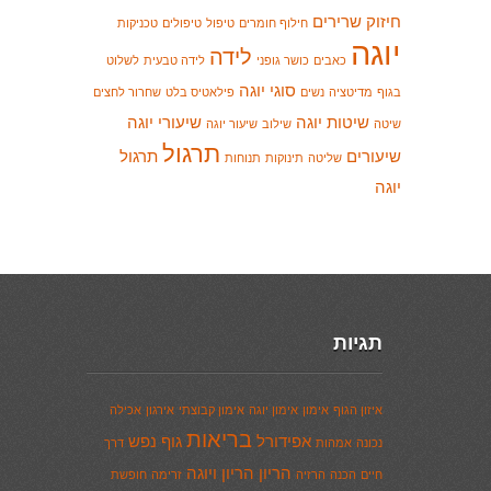
חיזוק שרירים
חילוף חומרים
טיפול
טיפולים
טכניקות
יוגה
לידה
כאבים
כושר גופני
לידה טבעית
לשלוט
סוגי יוגה
בגוף
מדיטציה
נשים
פילאטיס בלט
שחרור לחצים
שיטות יוגה
שיעורי יוגה
שיטה
שילוב
שיעור יוגה
תרגול
שיעורים
תרגול
שליטה
תינוקות
תנוחות
יוגה
תגיות
איזון הגוף
אימון
אימון יוגה
אימון קבוצתי
אירגון
אכילה
בריאות
אפידורל
גוף נפש
נכונה
אמהות
דרך
הריון
הריון ויוגה
חיים
הכנה
הרזיה
זרימה
חופשת