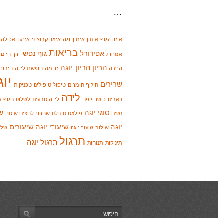
…
איזון הגוף
אימון
אימון יוגה
אימון קבוצתי
אירגון
אכילה נ
בריאות
אפידורל
גוף נפש
אמהות
דרך חיים
הריון
הריון ויוגה
הרזיה
זרימה
חופשת לידה
חיבור
יוג
שרירים
חילוף חומרים
טיפול
טיפולים
טכניקות
לידה
כאבים
כושר גופני
לידה טבעית
לשלוט בגוף
מ
סוגי יוגה
ש
נשים
פילאטיס בלט
שחרור לחצים
שיטה
יוגה
שיעורי יוגה
שיעורים
שילוב
שיעור יוגה
שלי
תרגול
תרגול יוגה
תינוקות
תנוחות