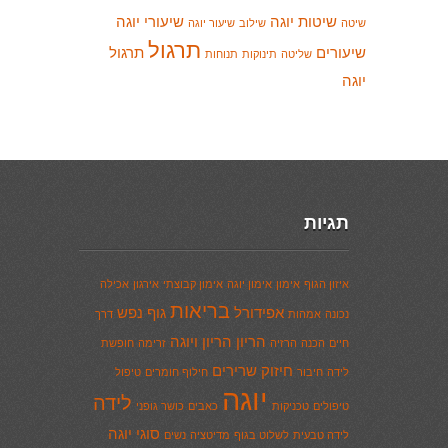
שיטות יוגה
שיעורי יוגה
שיטה
שילוב
שיעור יוגה
תרגול
שיעורים
תרגול
שליטה
תינוקות
תנוחות
יוגה
תגיות
איזון הגוף
אימון
אימון יוגה
אימון קבוצתי
אירגון
אכילה
בריאות
אפידורל
גוף נפש
נכונה
אמהות
דרך
הריון
הריון ויוגה
חיים
הכנה
הרזיה
זרימה
חופשת
חיזוק שרירים
לידה
חיבור
חילוף חומרים
טיפול
יוגה
לידה
טיפולים
טכניקות
כאבים
כושר גופני
סוגי יוגה
לידה טבעית
לשלוט בגוף
מדיטציה
נשים