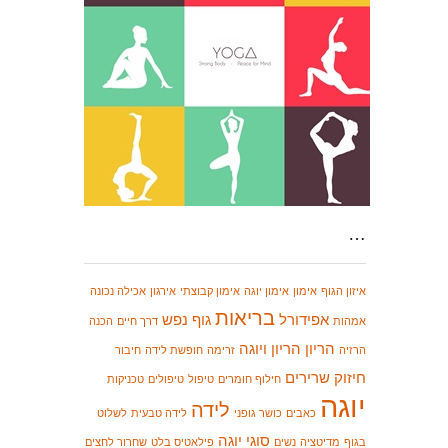
…
איזון הגוף
אימון
אימון יוגה
אימון קבוצתי
אירגון
אכילה נכונה
בריאות
אפידורל
גוף נפש
אמהות
דרך חיים
הכנה
הריון
הריון ויוגה
הרזיה
זרימה
חופשת לידה
חיבור
חיזוק שרירים
חילוף חומרים
טיפול
טיפולים
טכניקות
יוגה
לידה
כאבים
כושר גופני
לידה טבעית
לשלוט
סוגי יוגה
בגוף
מדיטציה
נשים
פילאטיס בלט
שחרור לחצים