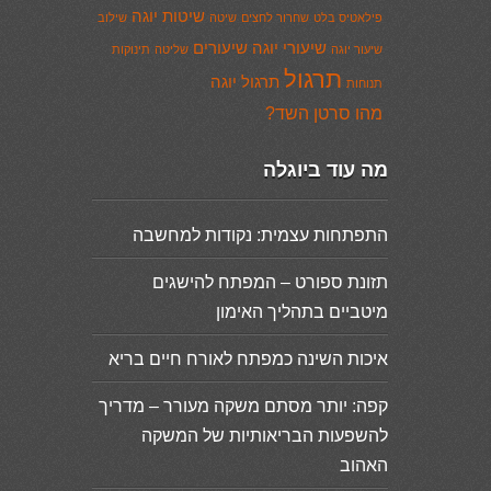
שיטות יוגה
פילאטיס בלט
שחרור לחצים
שיטה
שילוב
שיעורי יוגה
שיעורים
שיעור יוגה
שליטה
תינוקות
תרגול
תרגול יוגה
תנוחות
מהו סרטן השד?
מה עוד ביוגלה
התפתחות עצמית: נקודות למחשבה
תזונת ספורט – המפתח להישגים
מיטביים בתהליך האימון
איכות השינה כמפתח לאורח חיים בריא
קפה: יותר מסתם משקה מעורר – מדריך
להשפעות הבריאותיות של המשקה
האהוב